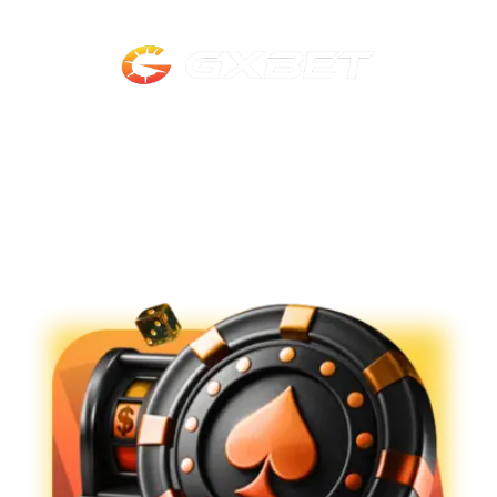
Welkomstbonus van
420% tot €4.000
+ 400 gratis spins